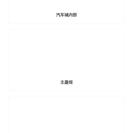
汽车城内部
主题馆