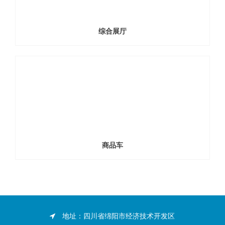
综合展厅
商品车
地址：四川省绵阳市经济技术开发区