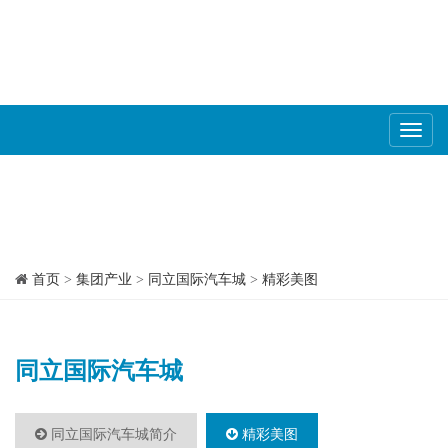
Toggl
naviga
首页
>
集团产业
>
同立国际汽车城
>
精彩美图
同立国际汽车城
同立国际汽车城简介
精彩美图