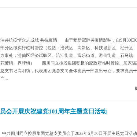
油共抗疫情众志成城 共抗疫情 由于受新冠肺炎疫情影响，自9月30日
区部分区域实行临时管控（包括：涪城区、高新区、科技城新区、经开区
城办事处；游仙区经济试验区、涪江街道、富乐街道、游仙街道，石马镇
区花荄镇、界牌镇） 四川同立控股集团积极响应政府临时管控、居家隔
党总支书记高明镜，代表集团党总支向全体党员干部发出号召，要求党员
...
员会开展庆祝建党101周年主题党日活动
四川同立控股集团党总支委员会于2022年6月30日开展主题党日活