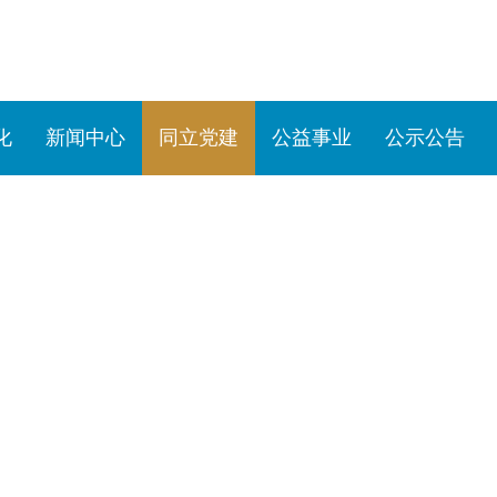
化
新闻中心
同立党建
公益事业
公示公告