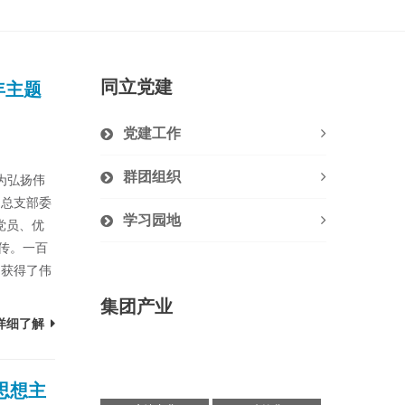
同立党建
年主题
党建工作
群团组织
为弘扬伟
司总支部委
学习园地
党员、优
传。一百
，获得了伟
集团产业
详细了解
思想主