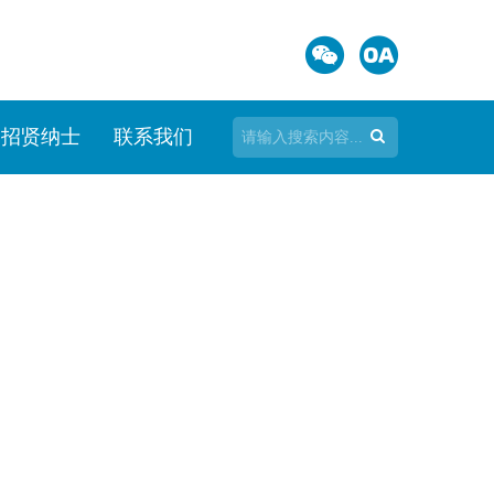
招贤纳士
联系我们