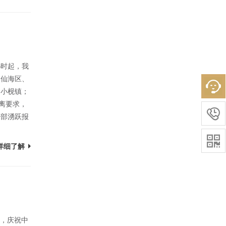
6时起，我
、仙海区、
、小枧镇；
离要求，

干部湧跃报

详细了解
动，庆祝中