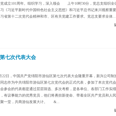
党成立101周年。组织学习，深入领会 上午10时30分，党总支组织全
学习《习近平新时代中国特色社会主义思想》和习近平总书记来川视察重
习省第十二次党代会精神和市、区有关党建工作要求。党总支要求全体...
第七次代表大会
22日，中国共产党绵阳市游仙区第七次代表大会隆重开幕，新兴公司制
兵同志作为中共绵阳市游仙区第七次党代会的正式代表，参加了本次党代
代会参会的代表都是通过层层筛选、多次考察，是各单位、各部门工作实
众，有议事能力的优秀党员，他们将勇担新使命、带着全区共产党员和人
聚一堂，共商游仙发展大计。 &...