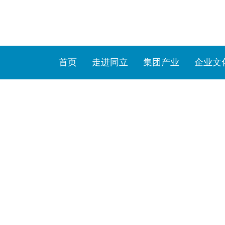
首页
走进同立
集团产业
企业文