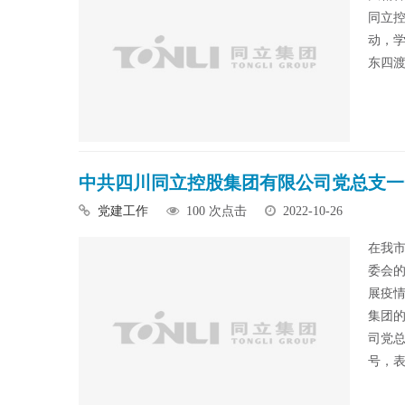
同立控
动，
东四渡
中共四川同立控股集团有限公司党总支一一
党建工作
100 次点击
2022-10-26
在我市
委会
展疫情
集团
司党总
号，表