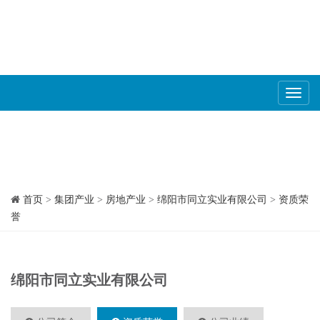
Toggl
naviga
首页
>
集团产业
>
房地产业
>
绵阳市同立实业有限公司
>
资质荣
誉
绵阳市同立实业有限公司