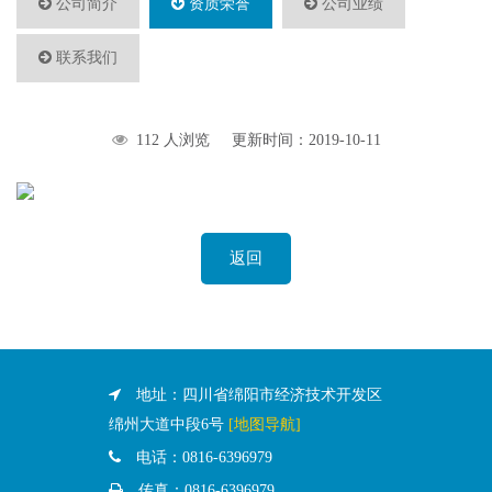
公司简介
资质荣誉
公司业绩
联系我们
112 人浏览
更新时间：2019-10-11
返回
地址：四川省绵阳市经济技术开发区
绵州大道中段6号
[地图导航]
电话：
0816-6396979
传真：
0816-6396979