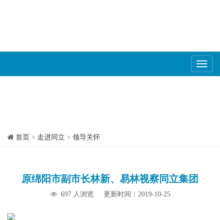
Toggl
naviga
首页
>
走进同立
>
领导关怀
原绵阳市副市长林新、易林视察同立集团
697 人浏览
更新时间：2019-10-25