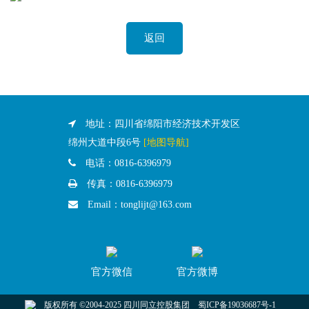
返回
地址：四川省绵阳市经济技术开发区
绵州大道中段6号
[地图导航]
电话：
0816-6396979
传真：
0816-6396979
Email：
tonglijt@163.com
官方微信
官方微博
版权所有 ©2004-2025 四川同立控股集团
蜀ICP备19036687号-1