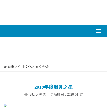
Toggl
naviga
首页
>
企业文化
>
同立先锋
2019年度服务之星
282 人浏览
更新时间：2020-01-17